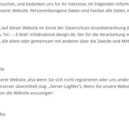
besuchen, und bedanken uns für Ihr Interesse. Im Folgenden infor
rer Website. Personenbezogene Daten sind hierbei alle Daten, mi
g auf dieser Website im Sinne der Datenschutz-Grundverordnung (DS
n, Tel.: -, E-Mail: info@sabisol-design.de. Der für die Verarbeitu
son, die allein oder gemeinsam mit anderen über die Zwecke und M
ite
erer Website, also wenn Sie sich nicht registrieren oder uns ande
nserver übermittelt (sog. „Server-Logfiles“). Wenn Sie unsere Webs
hnen die Website anzuzeigen:
fes