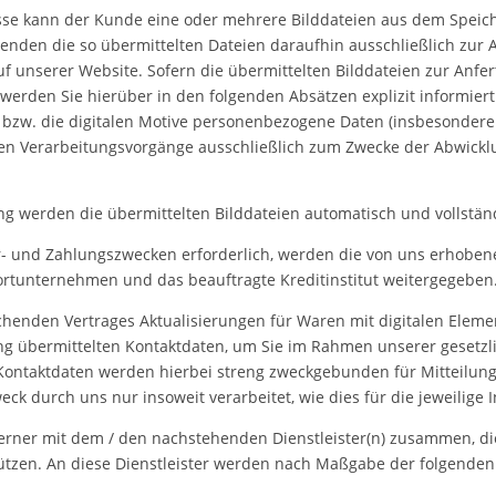
resse kann der Kunde eine oder mehrere Bilddateien aus dem Spei
enden die so übermittelten Dateien daraufhin ausschließlich zur 
uf unserer Website. Sofern die übermittelten Bilddateien zur Anfe
, werden Sie hierüber in den folgenden Absätzen explizit informi
en bzw. die digitalen Motive personenbezogene Daten (insbesonder
en Verarbeitungsvorgänge ausschließlich zum Zwecke der Abwicklu
g werden die übermittelten Bilddateien automatisch und vollständ
fer- und Zahlungszwecken erforderlich, werden die von uns erhob
portunternehmen und das beauftragte Kreditinstitut weitergegeben
henden Vertrages Aktualisierungen für Waren mit digitalen Elemen
ung übermittelten Kontaktdaten, um Sie im Rahmen unserer gesetzl
re Kontaktdaten werden hierbei streng zweckgebunden für Mitteilu
 durch uns nur insoweit verarbeitet, wie dies für die jeweilige In
ferner mit dem / den nachstehenden Dienstleister(n) zusammen, die
ützen. An diese Dienstleister werden nach Maßgabe der folgende