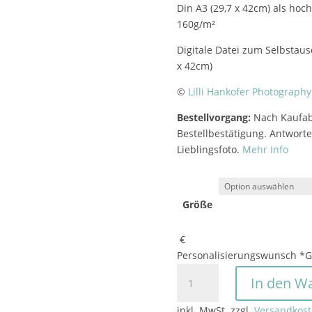
Din A3 (29,7 x 42cm) als hoc
160g/m²
Digitale Datei zum Selbstaus
x 42cm)
©
Lilli Hankofer Photography
Bestellvorgang:
Nach Kaufabs
Bestellbestätigung. Antworte
Lieblingsfoto.
Mehr Info
Größe
€
Personalisierungswunsch
*
G
Namensposter
In den W
"Endless
Love"
inkl. MwSt.
zzgl.
Versandkos