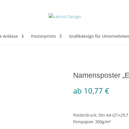
e Anlässe
Posterprints
Grafikdesign für Unternehme
Namensposter „E
ab
10,77
€
Posterdruck: Din A4 (21×29,
Feinpapier 300g/m²